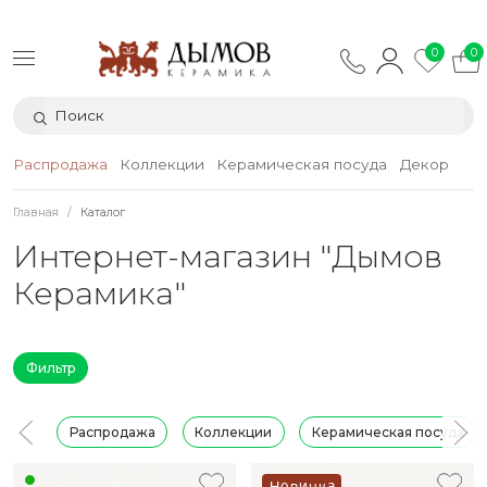
0
0
Распродажа
Коллекции
Керамическая посуда
Декор
Тек
Главная
Каталог
Интернет-магазин "Дымов
Керамика"
Фильтр
Распродажа
Коллекции
Керамическая посуда