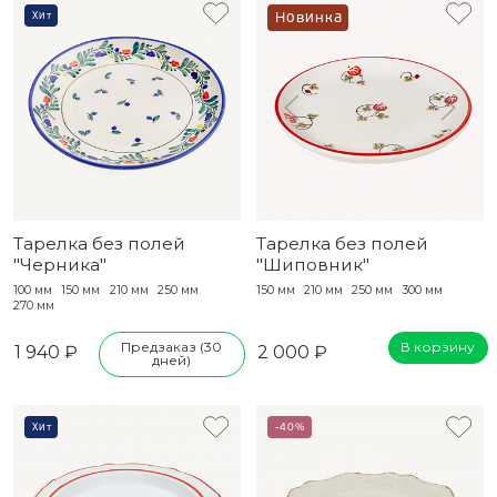
Хит
Новинка
Тарелка без полей
Тарелка без полей
"Черника"
"Шиповник"
100 мм
150 мм
210 мм
250 мм
150 мм
210 мм
250 мм
300 мм
270 мм
Предзаказ (30
В корзину
1 940 ₽
2 000 ₽
дней)
Хит
-40%