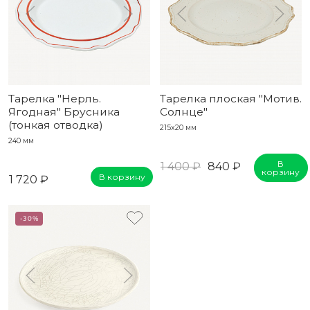
Тарелка "Нерль.
Тарелка плоская "Мотив.
Ягодная" Брусника
Солнце"
(тонкая отводка)
215x20 мм
240 мм
В
1 400 ₽
840 ₽
корзину
В корзину
1 720 ₽
-30%