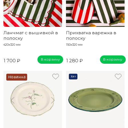
Ланчмат с вышивкой в
Прихватка варежка в
полоску
полоску
420x320 мм
150x320 мм
В корзину
В корзину
1 700 ₽
1 280 ₽
Новинка
Хит