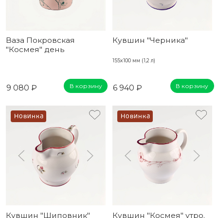
Ваза Покровская
Кувшин "Черника"
"Космея" день
155х100 мм (1,2 л)
В корзину
В корзину
9 080 ₽
6 940 ₽
Новинка
Новинка
Кувшин "Шиповник"
Кувшин "Космея" утро.