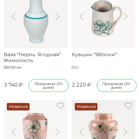
Ваза "Нерль. Ягодная"
Кувшин "Яблони"
Жимолость
300х130 мм
0,3 л
Предзаказ (30
Предзаказ (30
3 740 ₽
2 220 ₽
дней)
дней)
Новинка
Новинка