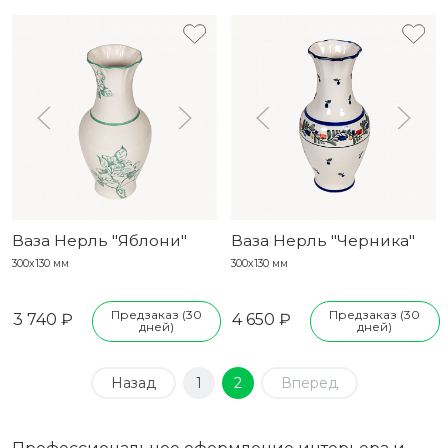
Ваза Нерль "Яблони"
Ваза Нерль "Черника"
300х130 мм
300х130 мм
Предзаказ (30
Предзаказ (30
3 740 ₽
4 650 ₽
дней)
дней)
Назад
1
2
Вперед