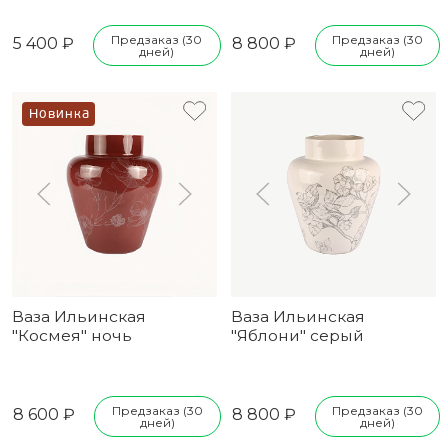
Предзаказ (30
Предзаказ (30
5 400 ₽
8 800 ₽
дней)
дней)
Новинка
Ваза Ильинская
Ваза Ильинская
"Космея" ночь
"Яблони" серый
Предзаказ (30
Предзаказ (30
8 600 ₽
8 800 ₽
дней)
дней)