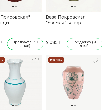
"Покровская"
Ваза Покровская
унди
"Космея" вечер
Предзаказ (30
Предзаказ (30
₽
9 080 ₽
дней)
дней)
ка
Новинка