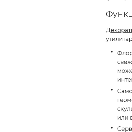
Функц
Декорат
утилитар
Флор
свеж
може
инте
Само
геом
скул
или 
Серв