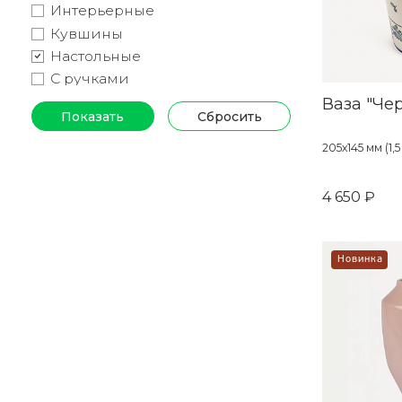
Интерьерные
Кувшины
Настольные
С ручками
Ваза "Че
205х145 мм (1,5
4 650 ₽
Новинка