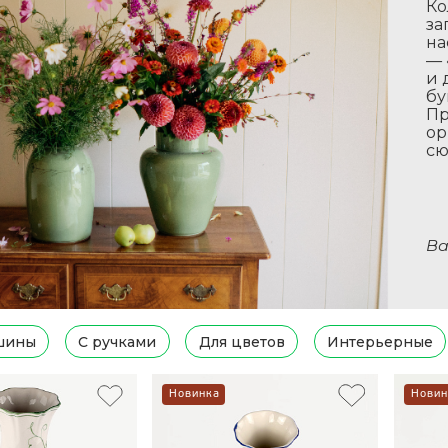
Ко
за
на
— 
и 
бу
Пр
ор
сю
Ва
шины
С ручками
Для цветов
Интерьерные
Новинка
Новин