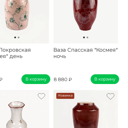
Покровская
Ваза Спасская "Космея"
ея" день
ночь
В корзину
В корзину
 ₽
8 880 ₽
Новинка