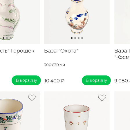
рль" Горошек
Ваза "Охота"
Ваза 
"Косм
300х130 мм
В корзину
В корзину
10 400 ₽
9 080