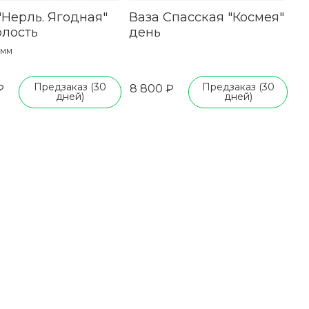
"Нерль. Ягодная"
Ваза Спасская "Космея"
лость
день
 мм
Предзаказ (30
Предзаказ (30
₽
8 800 ₽
дней)
дней)