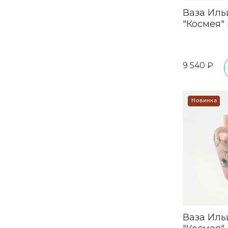
Ваза Иль
"Космея"
9 540 ₽
Новинка
Ваза Иль