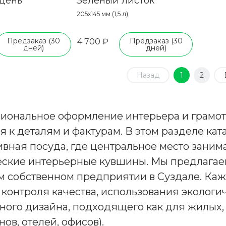
 день
Зеленый листок
205х145 мм (1,5 л)
Предзаказ (30
Предзаказ (30
4 700 ₽
дней)
дней)
Назад
1
2
иональное оформление интерьера и грамот
 к деталям и фактурам. В этом разделе кат
вная посуда, где центральное место занима
еские интерьерные кувшины. Мы предлагае
 собственном предприятии в Суздале. Кажд
 контроля качества, использования экологи
ного дизайна, подходящего как для жилых, 
нов, отелей, офисов).