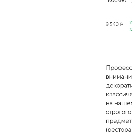
"Космея"
9 540 ₽
Професс
внимания
декорати
классич
на нашем
строгого
предмет
(рестора