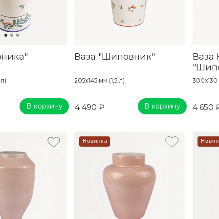
рника"
Ваза "Шиповник"
Ваза 
"Шип
 л)
205x145 мм (1,5 л)
300х130
В корзину
В корзину
4 490 ₽
4 650 
Новинка
Новин