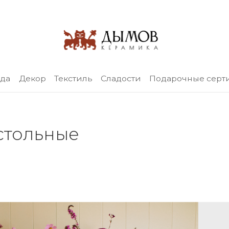
уда
Декор
Текстиль
Сладости
Подарочные серт
стольные