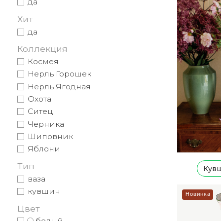
да
Хит
да
Коллекция
Космея
Нерль Горошек
Нерль Ягодная
Охота
Ситец
Черника
Шиповник
Яблони
Тип
Кув
ваза
кувшин
Новинка
Цвет
белый