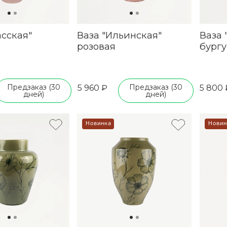
асская"
Ваза "Ильинская"
Ваза 
розовая
бург
Предзаказ (30
Предзаказ (30
5 960 ₽
5 800 
дней)
дней)
Новинка
Новин