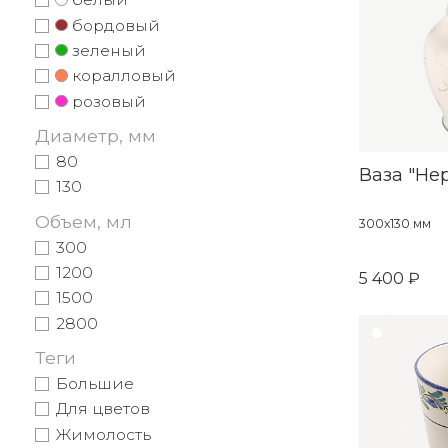
бордовый
зеленый
коралловый
розовый
Диаметр, мм
80
Ваза "Не
130
Объем, мл
300х130 мм
300
1200
5 400 ₽
1500
2800
Теги
Большие
Для цветов
Жимолость