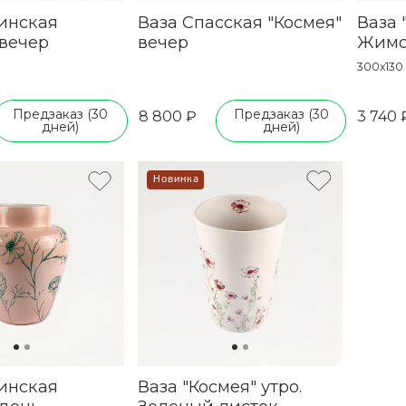
инская
Ваза Спасская "Космея"
Ваза 
 вечер
вечер
Жимо
300х130
Предзаказ (30
Предзаказ (30
8 800 ₽
3 740 
дней)
дней)
Новинка
инская
Ваза "Космея" утро.