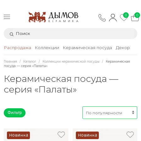
0
0
Распродажа
Коллекции
Керамическая посуда
Декор
Тек
Главная
Каталог
Коллекции керамической посуды
Керамическая
посуда — серия «Палаты»
Керамическая посуда —
серия «Палаты»
Фильтр
Новинка
Новинка