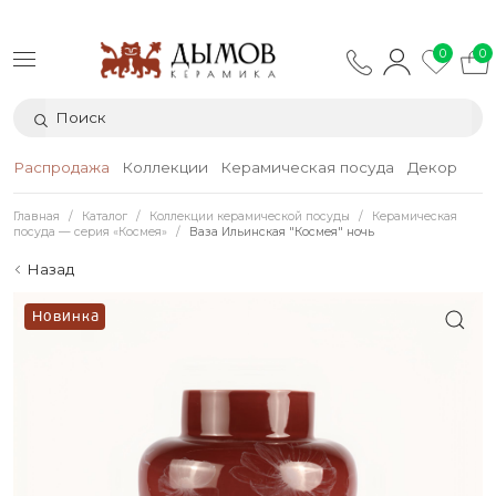
0
0
Распродажа
Коллекции
Керамическая посуда
Декор
Тек
Главная
Каталог
Коллекции керамической посуды
Керамическая
посуда — серия «Космея»
Ваза Ильинская "Космея" ночь
Назад
Новинка