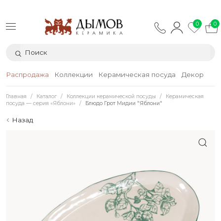
0
0
Распродажа
Коллекции
Керамическая посуда
Декор
Тек
Главная
Каталог
Коллекции керамической посуды
Керамическая
посуда — серия «Яблони»
Блюдо Грот Мидии "Яблони"
Назад