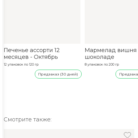
Печенье ассорти 12
Мармелад вишня 
месяцев - Октябрь
шоколаде
12 упаковок по 120 гр
8 упаковок по 200 гр
Предзаказ (30 дней)
Предзаказ
Смотрите также: