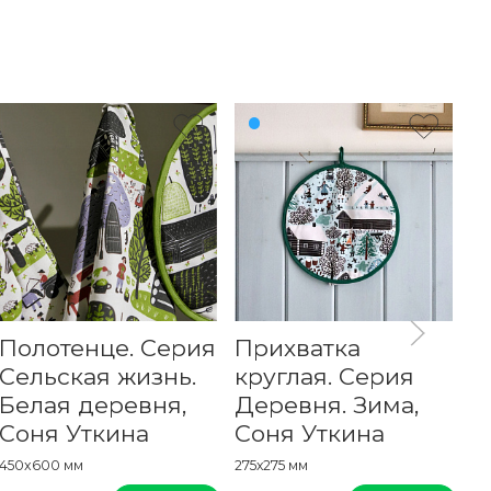
Полотенце. Серия
Прихватка
С
Сельская жизнь.
круглая. Серия
С
Белая деревня,
Деревня. Зима,
Б
Соня Уткина
Соня Уткина
С
450x600 мм
275х275 мм
14