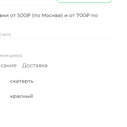
ки от 500₽ (по Москве) и от 700₽ по
счете
 менеджера
сание
Доставка
скатерть
красный