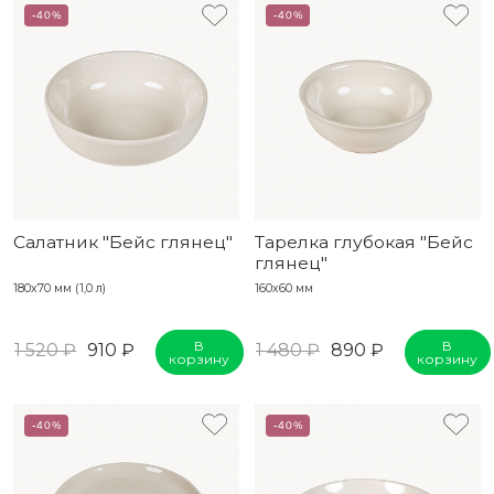
-40%
-40%
Салатник "Бейс глянец"
Тарелка глубокая "Бейс
глянец"
180х70 мм (1,0 л)
160х60 мм
В
В
1 520 ₽
910 ₽
1 480 ₽
890 ₽
корзину
корзину
-40%
-40%