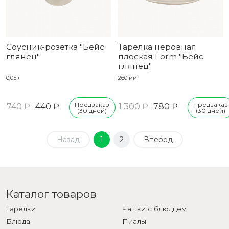
Соусник-розетка "Бейс
Тарелка неровная
глянец"
плоская Form "Бейс
глянец"
0,05 л
260 мм
Предзаказ
Предзаказ
740 ₽
440 ₽
1 300 ₽
780 ₽
(30 дней)
(30 дней)
Назад
1
2
Вперед
Каталог товаров
Тарелки
Чашки с блюдцем
Блюда
Пиалы