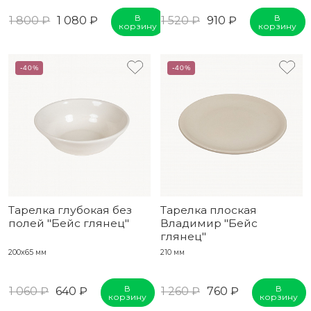
В
В
1 800 ₽
1 080 ₽
1 520 ₽
910 ₽
корзину
корзину
-40%
-40%
Тарелка глубокая без
Тарелка плоская
полей "Бейс глянец"
Владимир "Бейс
глянец"
200x65 мм
210 мм
В
В
1 060 ₽
640 ₽
1 260 ₽
760 ₽
корзину
корзину