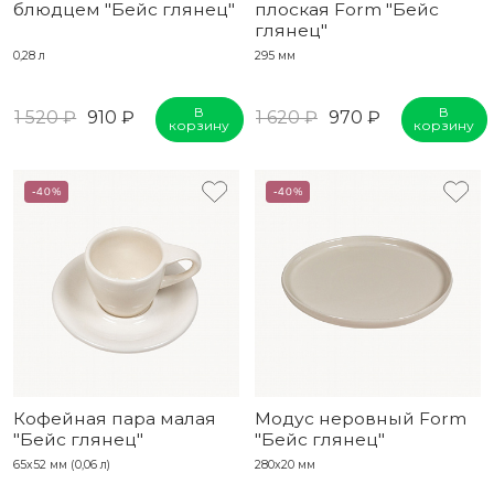
блюдцем "Бейс глянец"
плоская Form "Бейс
глянец"
0,28 л
295 мм
В
В
1 520 ₽
910 ₽
1 620 ₽
970 ₽
корзину
корзину
-40%
-40%
Кофейная пара малая
Модус неровный Form
"Бейс глянец"
"Бейс глянец"
65х52 мм (0,06 л)
280х20 мм