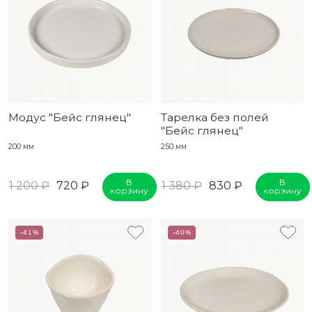
Модус "Бейс глянец"
Тарелка без полей
"Бейс глянец"
200 мм
250 мм
В
В
1 200 ₽
720 ₽
1 380 ₽
830 ₽
корзину
корзину
-41%
-40%