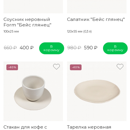
Соусник неровный
Салатник "Бейс глянец"
Form "Бейс глянец"
100х25 мм
120х55 мм (0,3 л)
В
В
660 ₽
400 ₽
980 ₽
590 ₽
корзину
корзину
-40%
-40%
Стакан для кофе с
Тарелка неровная