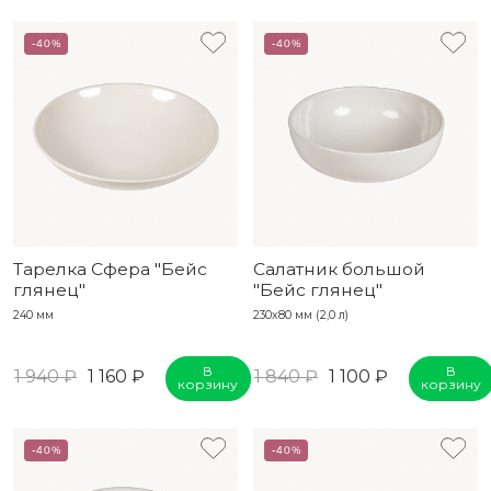
-40%
-40%
Тарелка Сфера "Бейс
Салатник большой
глянец"
"Бейс глянец"
240 мм
230х80 мм (2,0 л)
В
В
1 940 ₽
1 160 ₽
1 840 ₽
1 100 ₽
корзину
корзину
-40%
-40%