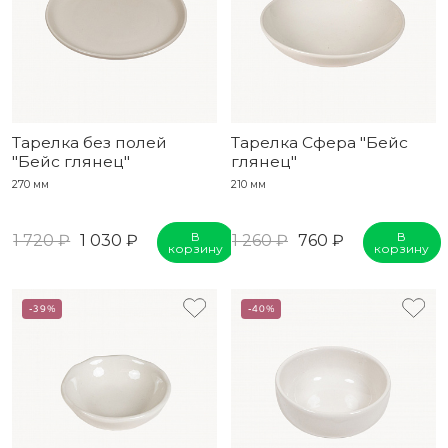
Тарелка без полей
Тарелка Сфера "Бейс
"Бейс глянец"
глянец"
270 мм
210 мм
В
В
1 720 ₽
1 030 ₽
1 260 ₽
760 ₽
корзину
корзину
-39%
-40%