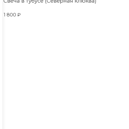
Свеча в тубусе (Северная клюква)
1 800 ₽