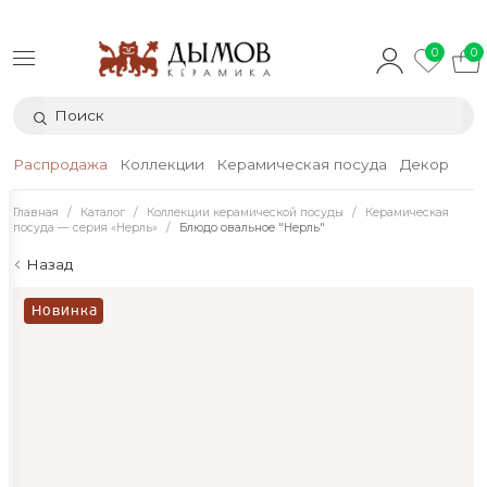
0
0
Распродажа
Коллекции
Керамическая посуда
Декор
Тек
Главная
Каталог
Коллекции керамической посуды
Керамическая
посуда — серия «Нерль»
Блюдо овальное "Нерль"
Назад
Новинка