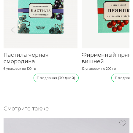
Пастила черная
Фирменный пряни
смородина
вишней
6 упаковок по 100 гр
12 упаковок по 200 гр
Предзаказ (30 дней)
Предзаказ
Смотрите также: