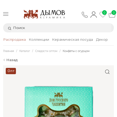
0
0
Распродажа
Коллекции
Керамическая посуда
Декор
Тек
Главная
Каталог
Сладости оптом
Конфеты с огурцом
Назад
Опт