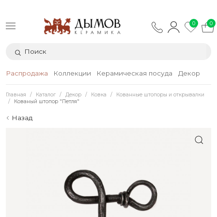
0
0
Распродажа
Коллекции
Керамическая посуда
Декор
Тек
Главная
Каталог
Декор
Ковка
Кованные штопоры и открывалки
Кованый штопор "Петля"
Назад