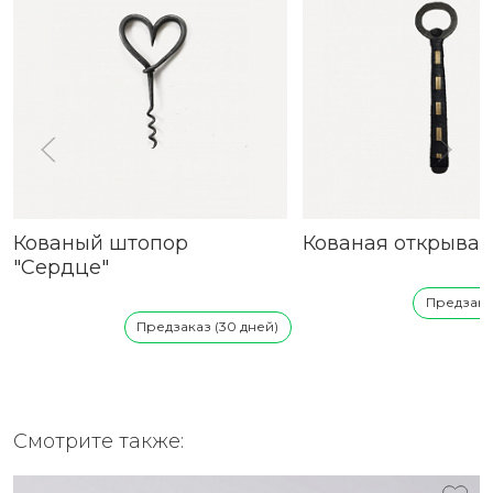
Кованый штопор
Кованая открывал
"Сердце"
Предзаказ
Предзаказ (30 дней)
Смотрите также: