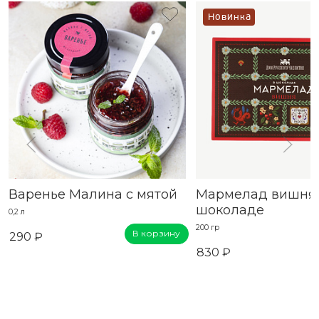
Новинка
Варенье Малина с мятой
Мармелад вишня 
шоколаде
0,2 л
200 гр
В корзину
290 ₽
830 ₽