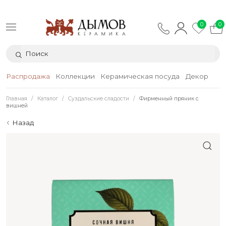
0
0
Распродажа
Коллекции
Керамическая посуда
Декор
Тек
Главная
Каталог
Суздальские сладости
Фирменный пряник с
вишней
Назад