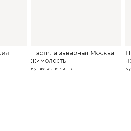
сия
Пастила заварная Москва
П
жимолость
ч
6 упаковок по 380 гр
6 