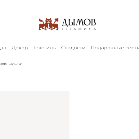
уда
Декор
Текстиль
Сладости
Подарочные серт
овые шишки