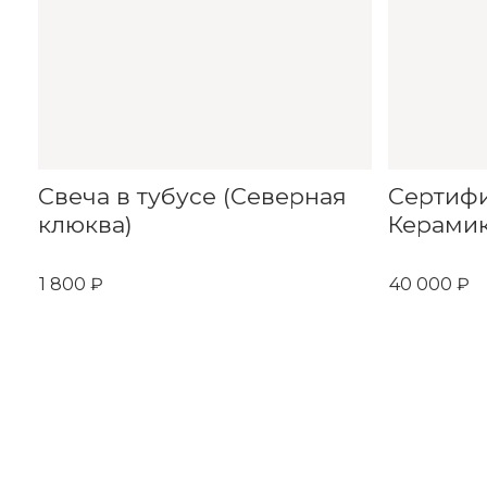
Свеча в тубусе (Северная
Сертиф
клюква)
Керамик
1 800 ₽
40 000 ₽