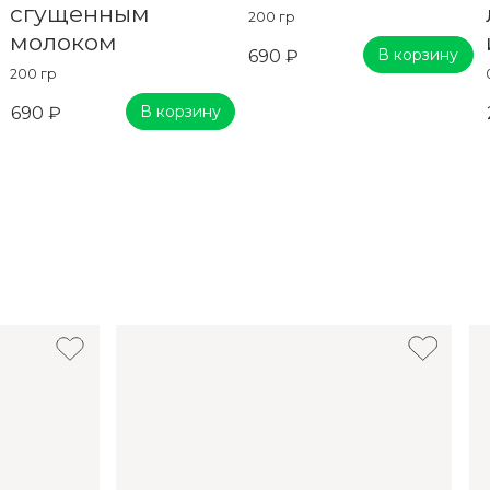
сгущенным
200 гр
молоком
В корзину
690 ₽
200 гр
В корзину
690 ₽