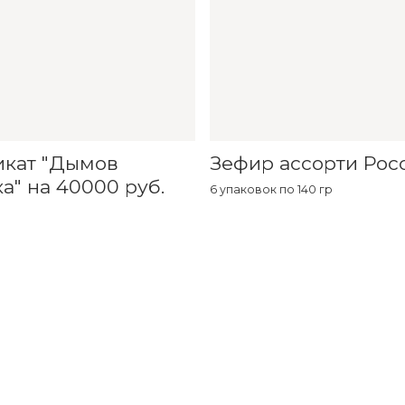
икат "Дымов
Зефир ассорти Рос
а" на 40000 руб.
6 упаковок по 140 гр