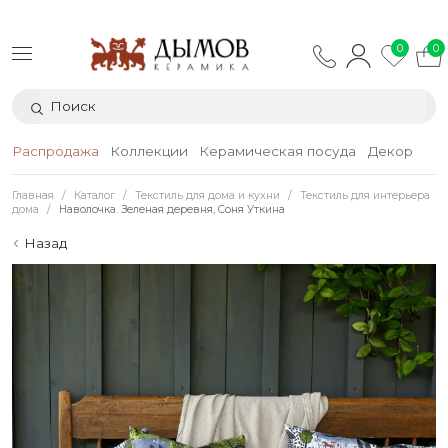
0
0
Распродажа
Коллекции
Керамическая посуда
Декор
Тек
Главная
Каталог
Текстиль для дома и кухни
Текстиль для интерьера
дома
Наволочка. Зеленая деревня, Соня Уткина
Назад