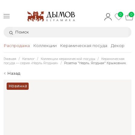
0
0
Распродажа
Коллекции
Керамическая посуда
Декор
Тек
Главная
Каталог
Коллекции керамической посуды
Керамическая
посуда — серия «Нерль Ягодная»
Розетка "Нерль. Ягодная" Крыжовник
Назад
Новинка