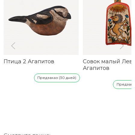
Птица 2 Агапитов
Совок малый Лев
Агапитов
Предзаказ (30 дней)
Предзаказ