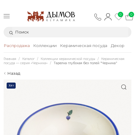
0
0
Распродажа
Коллекции
Керамическая посуда
Декор
Тек
Главная
Каталог
Коллекции керамической посуды
Керамическая
посуда — серия «Черника»
Тарелка глубокая без полей "Черника"
Назад
Хит