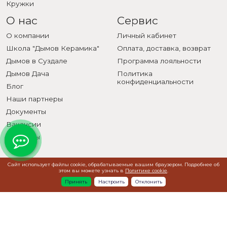
Кружки
О нас
Сервис
О компании
Личный кабинет
Школа "Дымов Керамика"
Оплата, доставка, возврат
Дымов в Суздале
Программа лояльности
Дымов Дача
Политика
конфиденциальности
Блог
Наши партнеры
Документы
Вакансии
Контакты
Сайт использует файлы cookie, обрабатываемые вашим браузером. Подробнее об
этом вы можете узнать в
Политике cookie
.
Т Банк - Партнер лета 2026
Принять
Настроить
Отклонить
+7 (495) 500-01-71
hello@dymovceramic.ru