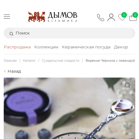
0
0
Распродажа
Коллекции
Керамическая посуда
Декор
Тек
Главная
Каталог
Суздальские сладости
Варенье Черника с лавандой
Назад