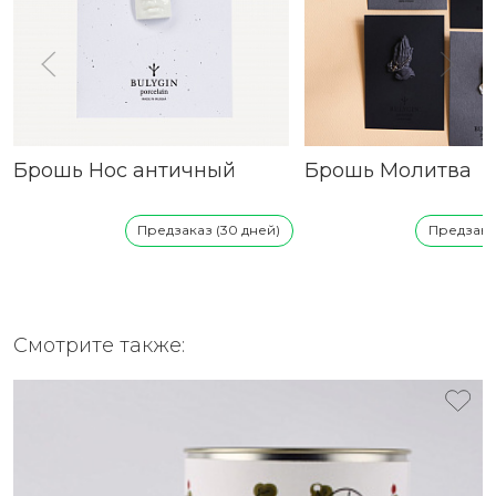
Брошь Нос античный
Брошь Молитва
Предзаказ (30 дней)
Предзаказ
Смотрите также: