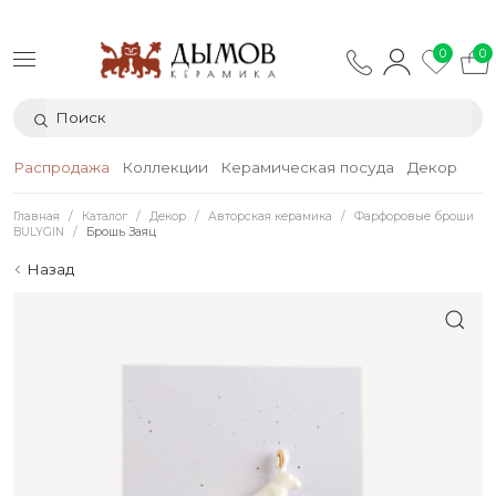
0
0
Распродажа
Коллекции
Керамическая посуда
Декор
Тек
Главная
Каталог
Декор
Авторская керамика
Фарфоровые броши
BULYGIN
Брошь Заяц
Назад