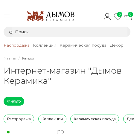
0
0
Распродажа
Коллекции
Керамическая посуда
Декор
Тек
Главная
Каталог
Интернет-магазин "Дымов
Керамика"
Фильтр
Распродажа
Коллекции
Керамическая посуда
Дек