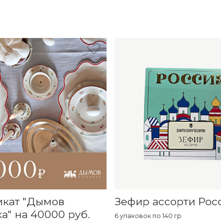
икат "Дымов
Зефир ассорти Рос
а" на 40000 руб.
6 упаковок по 140 гр