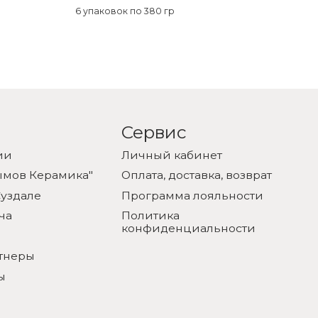
6 упаковок по 380 гр
6 
Сервис
ии
Личный кабинет
ымов Керамика"
Оплата, доставка, возврат
уздале
Программа лояльности
ча
Политика
конфиденциальности
тнеры
ы