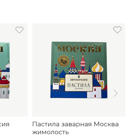
сия
Пастила заварная Москва
П
жимолость
ч