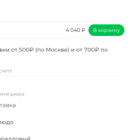
В корзину
4 040 ₽
ки от 500₽ (по Москве) и от 700₽ по
счете
 менеджера
тавка
людо
оралловый