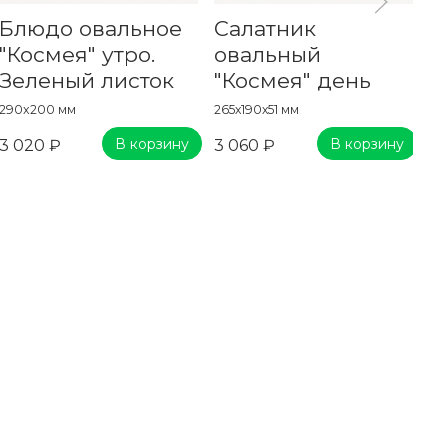
Блюдо овальное
Салатник
Р
"Космея" утро.
овальный
у
Зеленый листок
"Космея" день
л
290x200 мм
265х190х51 мм
14
В корзину
В корзину
3 020 ₽
3 060 ₽
1 