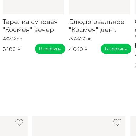
Тарелка суповая
Блюдо овальное
"Космея" вечер
"Космея" день
250x45 мм
360x270 мм
В корзину
В корзину
3 180 ₽
4 040 ₽