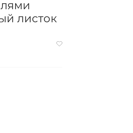
олями
ный листок