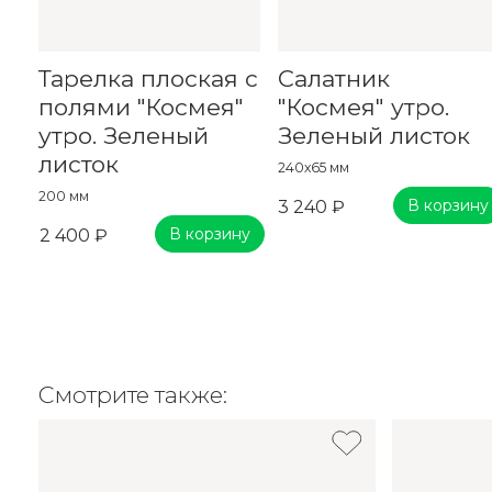
Тарелка плоская с
Салатник
полями "Космея"
"Космея" утро.
утро. Зеленый
Зеленый листок
листок
240х65 мм
200 мм
В корзину
3 240 ₽
В корзину
2 400 ₽
Смотрите также: