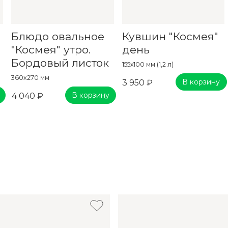
Блюдо овальное
Кувшин "Космея"
"Космея" утро.
день
Бордовый листок
155х100 мм (1,2 л)
360x270 мм
В корзину
3 950 ₽
В корзину
4 040 ₽