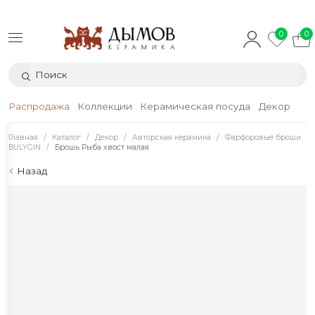
0
0
Распродажа
Коллекции
Керамическая посуда
Декор
Тек
Главная
Каталог
Декор
Авторская керамика
Фарфоровые броши
BULYGIN
Брошь Рыба хвост малая
Назад