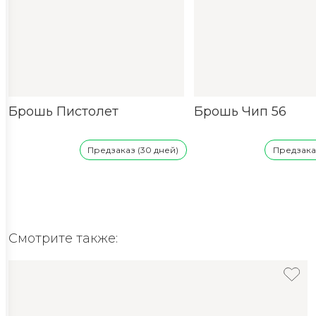
Брошь Пистолет
Брошь Чип 56
Предзаказ (30 дней)
Предзаказ
Смотрите также: