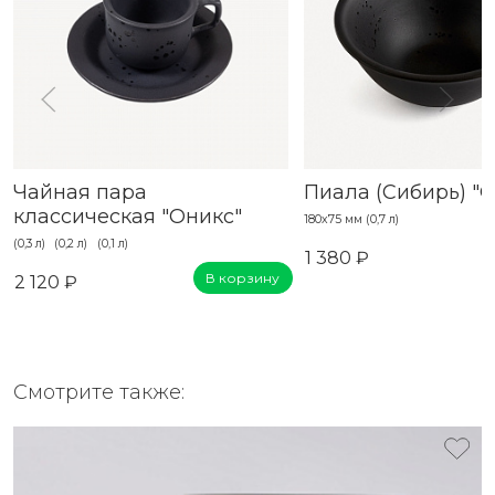
Чайная пара
Пиала (Сибирь) "
классическая "Оникс"
180х75 мм (0,7 л)
(0,3 л)
(0,2 л)
(0,1 л)
1 380 ₽
В корзину
2 120 ₽
Смотрите также: