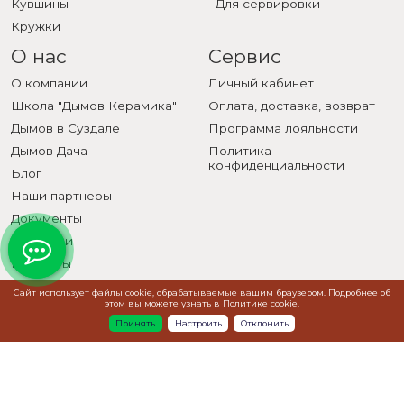
Кувшины
Для сервировки
Кружки
О нас
Сервис
О компании
Личный кабинет
Школа "Дымов Керамика"
Оплата, доставка, возврат
Дымов в Суздале
Программа лояльности
Дымов Дача
Политика
конфиденциальности
Блог
Наши партнеры
Документы
Вакансии
Контакты
Сайт использует файлы cookie, обрабатываемые вашим браузером. Подробнее об
этом вы можете узнать в
Политике cookie
.
Принять
Настроить
Отклонить
Т Банк - Партнер лета 2026
+7 (495) 500-01-71