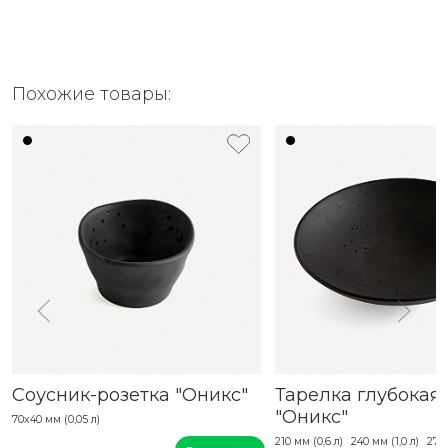
Похожие товары:
Соусник-розетка "Оникс"
Тарелка глубокая
"Оникс"
70х40 мм (0,05 л)
210 мм (0,6 л)
240 мм (1,0 л)
270 