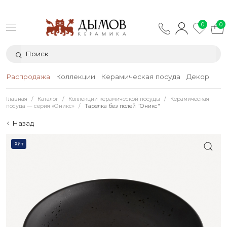
0
0
Распродажа
Коллекции
Керамическая посуда
Декор
Тек
Главная
Каталог
Коллекции керамической посуды
Керамическая
посуда — серия «Оникс»
Тарелка без полей "Оникс"
Назад
Хит