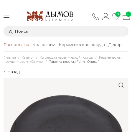
0
0
Распродажа
Коллекции
Керамическая посуда
Декор
Тек
Главная
Каталог
Коллекции керамической посуды
Керамическая
посуда — серия «Оникс»
Тарелка плоская Form "Оникс"
Назад