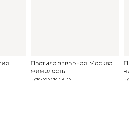
сия
Пастила заварная Москва
П
жимолость
ч
6 упаковок по 380 гр
6 