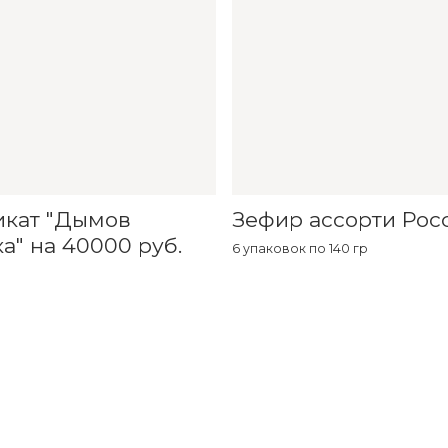
икат "Дымов
Зефир ассорти Рос
а" на 40000 руб.
6 упаковок по 140 гр