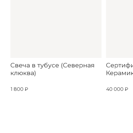
Свеча в тубусе (Северная
Сертиф
клюква)
Керамик
1 800 ₽
40 000 ₽