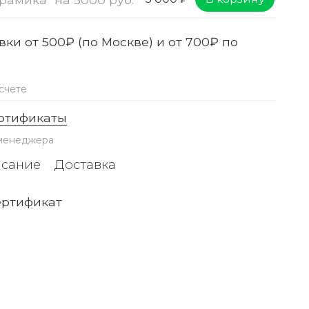
ки от 500₽ (по Москве) и от 700₽ по
счете
ртификаты
 менеджера
сание
Доставка
ертификат