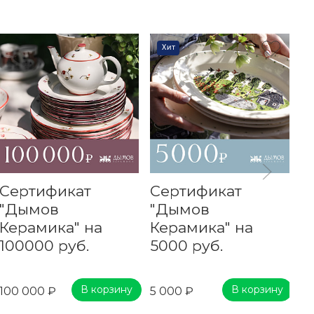
Хит
Сертификат
Сертификат
С
"Дымов
"Дымов
"
Керамика" на
Керамика" на
К
100000 руб.
5000 руб.
4
В корзину
В корзину
100 000 ₽
5 000 ₽
40