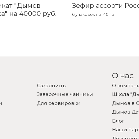
икат "Дымов
Зефир ассорти Рос
а" на 40000 руб.
6 упаковок по 140 гр
О нас
Сахарницы
О компан
Заварочные чайники
Школа "Д
м
Для сервировки
Дымов в С
Дымов Да
Блог
Наши пар
Документ