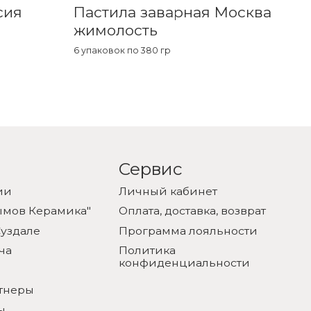
сия
Пастила заварная Москва
П
жимолость
ч
6 упаковок по 380 гр
6 
Сервис
ии
Личный кабинет
ымов Керамика"
Оплата, доставка, возврат
уздале
Программа лояльности
ча
Политика
конфиденциальности
тнеры
ы