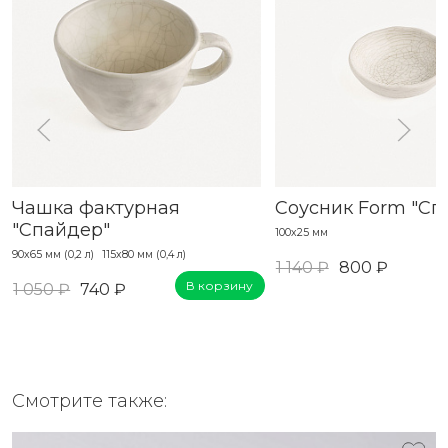
Чашка фактурная
Соусник Form "Сп
"Спайдер"
100х25 мм
90х65 мм (0,2 л)
115х80 мм (0,4 л)
1 140 ₽
800 ₽
В корзину
1 050 ₽
740 ₽
Смотрите также: